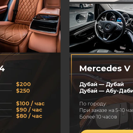
24
Mercedes V 
$200
Дубай — Дубай
$250
Дубай — Абу-Даб
$100 / час
По городу:
$90 / час
При заказе на 5-10 ч
$80 / час
Более 10 часов