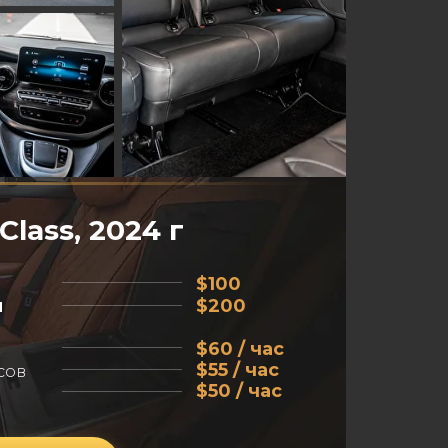
Class, 2024 г
$100
и
$200
$60 / час
$55 / час
асов
$50 / час