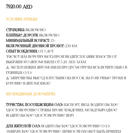
7920.00
AED
УСЛОВИЯ АРЕНДЫ
Страховка:
Включено
Платные дороги:
Включено
Минимальный возраст:
25+
Включенный дневной пробег:
250 км
Опыт вождения:
от 3 лет
*расчет 1км перепробега производится в зависимости от
выбранного автомобиля от 5-20 AED за км
⚠️ Эксплуатация автомобиля предусмотрена исключительно в
границах ОАЭ
⚠️ Запрещены выезд в пустыню на песок, на гоночные треки и
курение в автомобиле.
НЕОБХОДИМЫЕ ДОКУМЕНТЫ
Туристам, посещающим ОАЭ:
Паспорт, Виза, Водительское
удостоверение страны происхождения, Международное
водительское удостоверение (IDP)
Для жителей ОАЭ:
Водительское удостоверение ОАЭ,
Эмиратское удостоверение личности (может быть принята