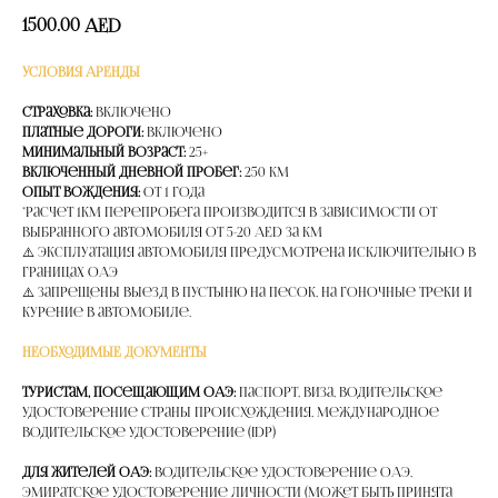
1500.00
AED
УСЛОВИЯ АРЕНДЫ
Страховка:
Включено
Платные дороги:
Включено
Минимальный возраст:
25+
Включенный дневной пробег:
250 км
Опыт вождения:
от 1 года
*расчет 1км перепробега производится в зависимости от
выбранного автомобиля от 5-20 AED за км
⚠️ Эксплуатация автомобиля предусмотрена исключительно в
границах ОАЭ
⚠️ Запрещены выезд в пустыню на песок, на гоночные треки и
курение в автомобиле.
НЕОБХОДИМЫЕ ДОКУМЕНТЫ
Туристам, посещающим ОАЭ:
Паспорт, Виза, Водительское
удостоверение страны происхождения, Международное
водительское удостоверение (IDP)
Для жителей ОАЭ:
Водительское удостоверение ОАЭ,
Эмиратское удостоверение личности (может быть принята