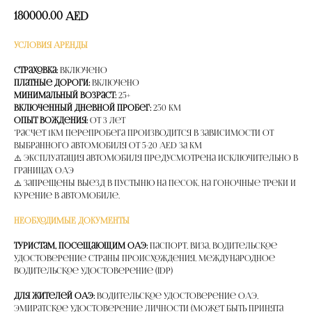
180000.00
AED
УСЛОВИЯ АРЕНДЫ
Страховка:
Включено
Платные дороги:
Включено
Минимальный возраст:
25+
Включенный дневной пробег:
250 км
Опыт вождения:
от 3 лет
*расчет 1км перепробега производится в зависимости от
выбранного автомобиля от 5-20 AED за км
⚠️ Эксплуатация автомобиля предусмотрена исключительно в
границах ОАЭ
⚠️ Запрещены выезд в пустыню на песок, на гоночные треки и
курение в автомобиле.
НЕОБХОДИМЫЕ ДОКУМЕНТЫ
Туристам, посещающим ОАЭ:
Паспорт, Виза, Водительское
удостоверение страны происхождения, Международное
водительское удостоверение (IDP)
Для жителей ОАЭ:
Водительское удостоверение ОАЭ,
Эмиратское удостоверение личности (может быть принята