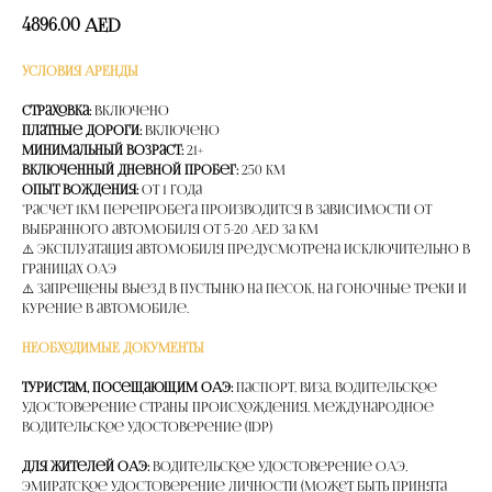
4896.00
AED
УСЛОВИЯ АРЕНДЫ
Страховка:
Включено
Платные дороги:
Включено
Минимальный возраст:
21+
Включенный дневной пробег:
250 км
Опыт вождения:
от 1 года
*расчет 1км перепробега производится в зависимости от
выбранного автомобиля от 5-20 AED за км
⚠️ Эксплуатация автомобиля предусмотрена исключительно в
границах ОАЭ
⚠️ Запрещены выезд в пустыню на песок, на гоночные треки и
курение в автомобиле.
НЕОБХОДИМЫЕ ДОКУМЕНТЫ
Туристам, посещающим ОАЭ:
Паспорт, Виза, Водительское
удостоверение страны происхождения, Международное
водительское удостоверение (IDP)
Для жителей ОАЭ:
Водительское удостоверение ОАЭ,
Эмиратское удостоверение личности (может быть принята