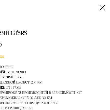
911 GT3RS
D
ДЫ
лючено
оги:
Включено
 возраст:
25+
дневной пробег:
250 км
ия:
от 1 года
перепробега производится в зависимости от
втомобиля от 5-20 AED за км
ция автомобиля предусмотрена
о в границах ОАЭ