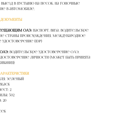
 выезд в пустыню на песок, на гоночные
ние в автомобиле.
 ДОКУМЕНТЫ
осещающим ОАЭ:
Паспорт, Виза, Водительское
ие страны происхождения, Международное
 удостоверение (IDP)
 ОАЭ:
Водительское удостоверение ОАЭ,
достоверение личности (может быть принята
живания)
ХАРАКТЕРИСТИКИ
ля: Зеленый
Black
ест: 2
лы: 502
: 20
 сек