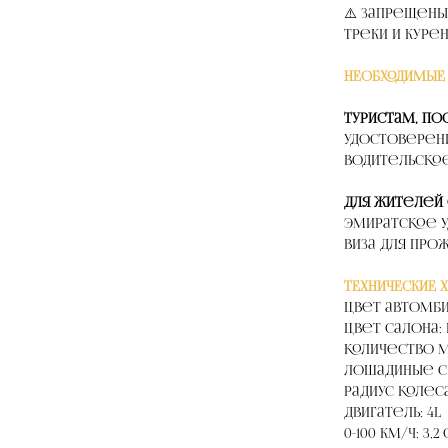
⚠️ Запрещены
треки и куре
НЕОБХОДИМЫЕ
Туристам, п
удостоверен
водительское
Для жителей
Эмиратское у
виза для про
ТЕХНИЧЕСКИЕ 
Цвет автомби
Цвет салона: 
Количество м
Лошадиные си
Радиус колеса
Двигатель: 4L
0-100 км/ч: 3,2