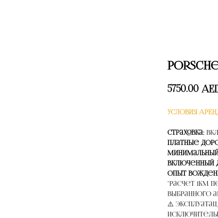
Porsche 
5750.00
AE
УСЛОВИЯ АРЕН
Страховка:
Вк
Платные дор
Минимальный
Включенный 
Опыт вожден
*расчет 1км 
выбранного а
⚠️ Эксплуата
исключительн