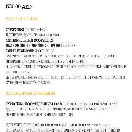
1750.00
AED
УСЛОВИЯ АРЕНДЫ
Страховка:
Включено
Платные дороги:
Включено
Минимальный возраст:
21+
Включенный дневной пробег:
250 км
Опыт вождения:
от 1 года
*расчет 1км перепробега производится в зависимости от
выбранного автомобиля от 5-20 AED за км
⚠️ Эксплуатация автомобиля предусмотрена исключительно в
границах ОАЭ
⚠️ Запрещены выезд в пустыню на песок, на гоночные треки и
курение в автомобиле.
НЕОБХОДИМЫЕ ДОКУМЕНТЫ
Туристам, посещающим ОАЭ:
Паспорт, Виза, Водительское
удостоверение страны происхождения, Международное
водительское удостоверение (IDP)
Для жителей ОАЭ:
Водительское удостоверение ОАЭ,
Эмиратское удостоверение личности (может быть принята