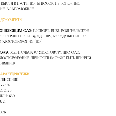
 выезд в пустыню на песок, на гоночные
ние в автомобиле.
 ДОКУМЕНТЫ
осещающим ОАЭ:
Паспорт, Виза, Водительское
ие страны происхождения, Международное
 удостоверение (IDP)
 ОАЭ:
Водительское удостоверение ОАЭ,
достоверение личности (может быть принята
живания)
ХАРАКТЕРИСТИКИ
ля: Синий
Black
ест: 5
лы: 630
 21
 сек