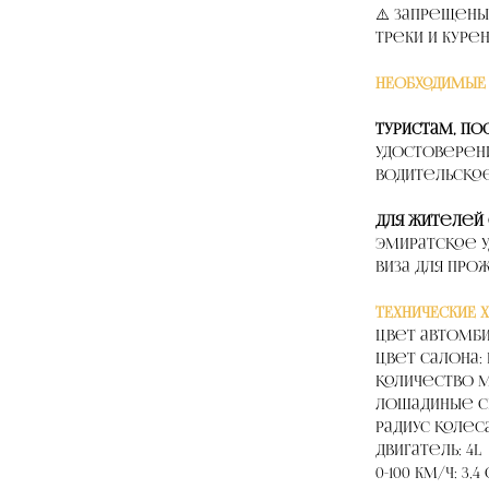
⚠️ Запрещены
треки и куре
НЕОБХОДИМЫЕ
Туристам, п
удостоверен
водительское
Для жителей
Эмиратское у
виза для про
ТЕХНИЧЕСКИЕ 
Цвет автомби
Цвет салона: 
Количество м
Лошадиные си
Радиус колеса:
Двигатель: 4L
0-100 км/ч: 3,4