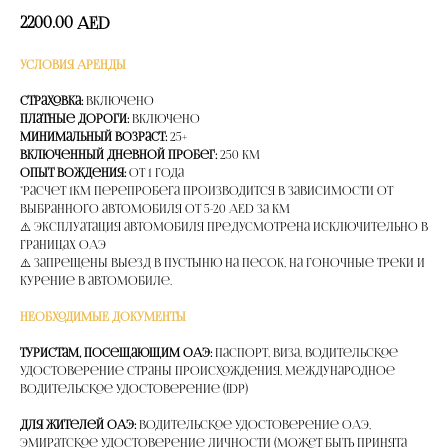
2200.00
AED
УСЛОВИЯ АРЕНДЫ
Страховка:
Включено
Платные дороги:
Включено
Минимальный возраст:
25+
Включенный дневной пробег:
250 км
Опыт вождения:
от 1 года
*расчет 1км перепробега производится в зависимости от
выбранного автомобиля от 5-20 AED за км
⚠️ Эксплуатация автомобиля предусмотрена исключительно в
границах ОАЭ
⚠️ Запрещены выезд в пустыню на песок, на гоночные треки и
курение в автомобиле.
НЕОБХОДИМЫЕ ДОКУМЕНТЫ
Туристам, посещающим ОАЭ:
Паспорт, Виза, Водительское
удостоверение страны происхождения, Международное
водительское удостоверение (IDP)
Для жителей ОАЭ:
Водительское удостоверение ОАЭ,
Эмиратское удостоверение личности (может быть принята