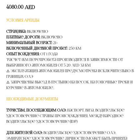
4080.00
AED
УСЛОВИЯ АРЕНДЫ
Страховка:
Включено
Платные дороги:
Включено
Минимальный возраст:
21+
Включенный дневной пробег:
250 км
Опыт вождения:
от 1 года
*расчет 1км перепробега производится в зависимости от
выбранного автомобиля от 5-20 AED за км
⚠️ Эксплуатация автомобиля предусмотрена исключительно в
границах ОАЭ
⚠️ Запрещены выезд в пустыню на песок, на гоночные треки и
курение в автомобиле.
НЕОБХОДИМЫЕ ДОКУМЕНТЫ
Туристам, посещающим ОАЭ:
Паспорт, Виза, Водительское
удостоверение страны происхождения, Международное
водительское удостоверение (IDP)
Для жителей ОАЭ:
Водительское удостоверение ОАЭ,
Эмиратское удостоверение личности (может быть принята