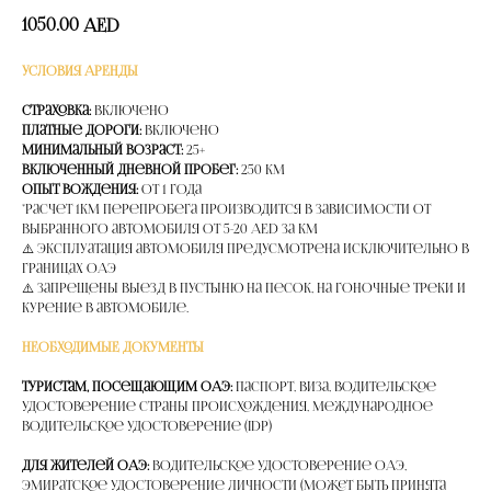
1050.00
AED
УСЛОВИЯ АРЕНДЫ
Страховка:
Включено
Платные дороги:
Включено
Минимальный возраст:
25+
Включенный дневной пробег:
250 км
Опыт вождения:
от 1 года
*расчет 1км перепробега производится в зависимости от
выбранного автомобиля от 5-20 AED за км
⚠️ Эксплуатация автомобиля предусмотрена исключительно в
границах ОАЭ
⚠️ Запрещены выезд в пустыню на песок, на гоночные треки и
курение в автомобиле.
НЕОБХОДИМЫЕ ДОКУМЕНТЫ
Туристам, посещающим ОАЭ:
Паспорт, Виза, Водительское
удостоверение страны происхождения, Международное
водительское удостоверение (IDP)
Для жителей ОАЭ:
Водительское удостоверение ОАЭ,
Эмиратское удостоверение личности (может быть принята