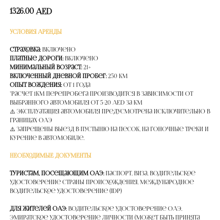
1326.00
AED
УСЛОВИЯ АРЕНДЫ
Страховка:
Включено
Платные дороги:
Включено
Минимальный возраст:
21+
Включенный дневной пробег:
250 км
Опыт вождения:
от 1 года
*расчет 1км перепробега производится в зависимости от
выбранного автомобиля от 5-20 AED за км
⚠️ Эксплуатация автомобиля предусмотрена исключительно в
границах ОАЭ
⚠️ Запрещены выезд в пустыню на песок, на гоночные треки и
курение в автомобиле.
НЕОБХОДИМЫЕ ДОКУМЕНТЫ
Туристам, посещающим ОАЭ:
Паспорт, Виза, Водительское
удостоверение страны происхождения, Международное
водительское удостоверение (IDP)
Для жителей ОАЭ:
Водительское удостоверение ОАЭ,
Эмиратское удостоверение личности (может быть принята