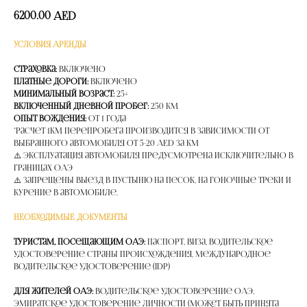
6200.00
AED
УСЛОВИЯ АРЕНДЫ
Страховка:
Включено
Платные дороги:
Включено
Минимальный возраст:
25+
Включенный дневной пробег:
250 км
Опыт вождения:
от 1 года
*расчет 1км перепробега производится в зависимости от
выбранного автомобиля от 5-20 AED за км
⚠️ Эксплуатация автомобиля предусмотрена исключительно в
границах ОАЭ
⚠️ Запрещены выезд в пустыню на песок, на гоночные треки и
курение в автомобиле.
НЕОБХОДИМЫЕ ДОКУМЕНТЫ
Туристам, посещающим ОАЭ:
Паспорт, Виза, Водительское
удостоверение страны происхождения, Международное
водительское удостоверение (IDP)
Для жителей ОАЭ:
Водительское удостоверение ОАЭ,
Эмиратское удостоверение личности (может быть принята