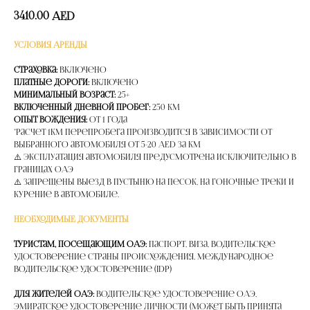
3410.00
AED
УСЛОВИЯ АРЕНДЫ
Страховка:
Включено
Платные дороги:
Включено
Минимальный возраст:
25+
Включенный дневной пробег:
250 км
Опыт вождения:
от 1 года
*расчет 1км перепробега производится в зависимости от
выбранного автомобиля от 5-20 AED за км
⚠️ Эксплуатация автомобиля предусмотрена исключительно в
границах ОАЭ
⚠️ Запрещены выезд в пустыню на песок, на гоночные треки и
курение в автомобиле.
НЕОБХОДИМЫЕ ДОКУМЕНТЫ
Туристам, посещающим ОАЭ:
Паспорт, Виза, Водительское
удостоверение страны происхождения, Международное
водительское удостоверение (IDP)
Для жителей ОАЭ:
Водительское удостоверение ОАЭ,
Эмиратское удостоверение личности (может быть принята