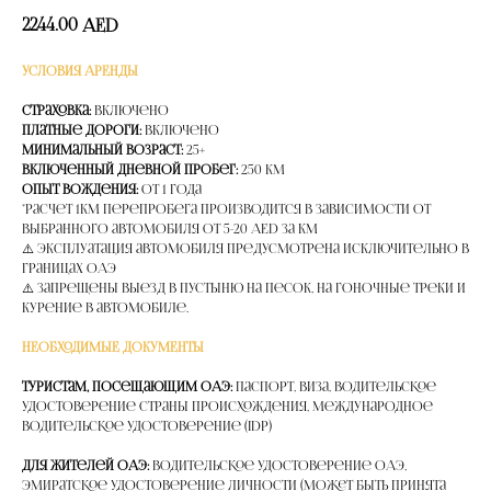
2244.00
AED
УСЛОВИЯ АРЕНДЫ
Страховка:
Включено
Платные дороги:
Включено
Минимальный возраст:
25+
Включенный дневной пробег:
250 км
Опыт вождения:
от 1 года
*расчет 1км перепробега производится в зависимости от
выбранного автомобиля от 5-20 AED за км
⚠️ Эксплуатация автомобиля предусмотрена исключительно в
границах ОАЭ
⚠️ Запрещены выезд в пустыню на песок, на гоночные треки и
курение в автомобиле.
НЕОБХОДИМЫЕ ДОКУМЕНТЫ
Туристам, посещающим ОАЭ:
Паспорт, Виза, Водительское
удостоверение страны происхождения, Международное
водительское удостоверение (IDP)
Для жителей ОАЭ:
Водительское удостоверение ОАЭ,
Эмиратское удостоверение личности (может быть принята