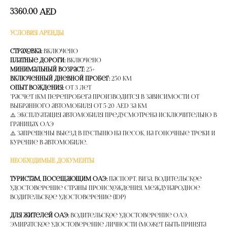
3360.00
AED
УСЛОВИЯ АРЕНДЫ
Страховка:
Включено
Платные дороги:
Включено
Минимальный возраст:
25+
Включенный дневной пробег:
250 км
Опыт вождения:
от 3 лет
*расчет 1км перепробега производится в зависимости от
выбранного автомобиля от 5-20 AED за км
⚠️ Эксплуатация автомобиля предусмотрена исключительно в
границах ОАЭ
⚠️ Запрещены выезд в пустыню на песок, на гоночные треки и
курение в автомобиле.
НЕОБХОДИМЫЕ ДОКУМЕНТЫ
Туристам, посещающим ОАЭ:
Паспорт, Виза, Водительское
удостоверение страны происхождения, Международное
водительское удостоверение (IDP)
Для жителей ОАЭ:
Водительское удостоверение ОАЭ,
Эмиратское удостоверение личности (может быть принята